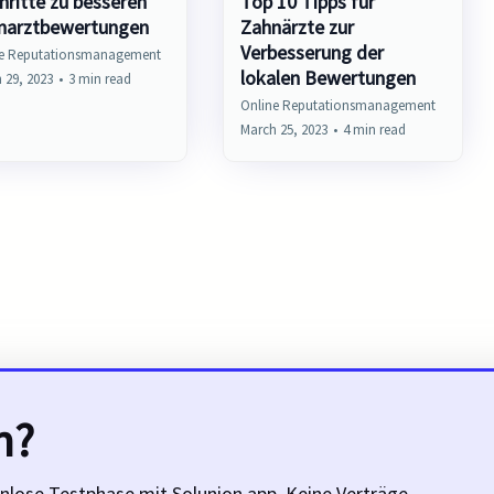
hritte zu besseren
Top 10 Tipps für
narztbewertungen
Zahnärzte zur
Verbesserung der
ne Reputationsmanagement
lokalen Bewertungen
 29, 2023
•
3 min read
Online Reputationsmanagement
March 25, 2023
•
4 min read
n?
nlose Testphase mit Solunion.app. Keine Verträge,