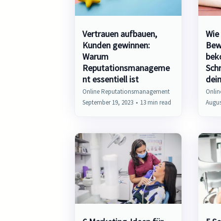
Vertrauen aufbauen,
Wie
Kunden gewinnen:
Bew
Warum
bek
Reputationsmanageme
Schr
nt essentiell ist
dei
Online Reputationsmanagement
Onli
September 19, 2023
•
13 min read
Augus