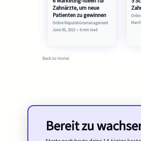
6 Marketing-Ideen für
5 Sc
Zahnärzte, um neue
Zah
Patienten zu gewinnen
Onli
March
Online Reputationsmanagement
June 05, 2023
•
6 min read
Back to Home
Bereit zu wachse
Starte noch heute deine 14-tägige koste