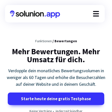
Leads erfassen
Leads pflegen
Funktionen
/ Bewertungen
Verkaufen
Mehr Bewertungen. Mehr
Umsatz für dich.
Preise
Verdopple dein monatliches Bewertungsvolumen in
Webchat Demo
weniger als 60 Tagen und erhöhe die Besucherzahlen
ROI Rechner
auf deiner Website und in deinem Geschäft.
Solunion.app Blog
Starte heute deine gratis Testphase
Zapier Integration
Services
Keine Verträge • Jederzeit kündbar